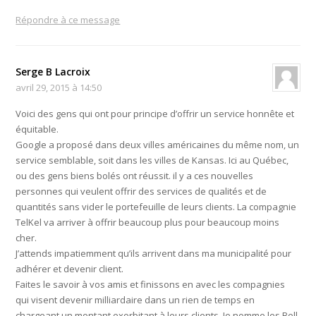
Répondre à ce message
Serge B Lacroix
avril 29, 2015 à 14:50
Voici des gens qui ont pour principe d’offrir un service honnête et
équitable.
Google a proposé dans deux villes américaines du même nom, un
service semblable, soit dans les villes de Kansas. Ici au Québec,
ou des gens biens bolés ont réussit. il y a ces nouvelles
personnes qui veulent offrir des services de qualités et de
quantités sans vider le portefeuille de leurs clients. La compagnie
TelKel va arriver à offrir beaucoup plus pour beaucoup moins
cher.
J’attends impatiemment qu’ils arrivent dans ma municipalité pour
adhérer et devenir client.
Faites le savoir à vos amis et finissons en avec les compagnies
qui visent devenir milliardaire dans un rien de temps en
chargeant un montant exorbitant à leurs clients. Je nomme les Bell,